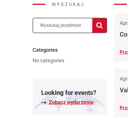
WYSZUKAJ
Apr
Co
Categories
Prz
No categories
Apr
Val
Looking for events?
Zobacz wydarzenia
Prz