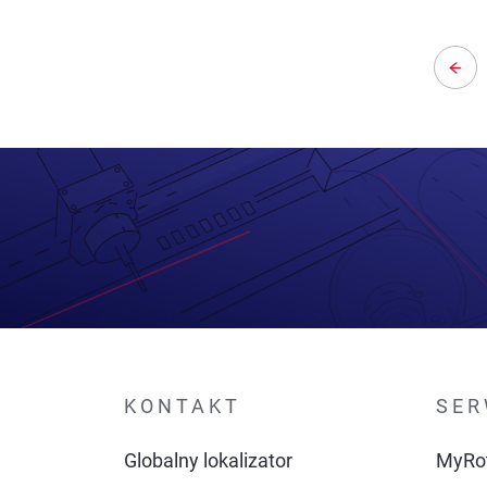
Previ
na
KONTAKT
SER
Globalny lokalizator
MyRo