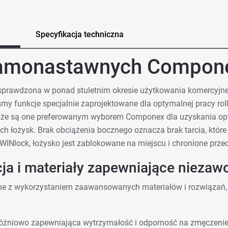
Specyfikacja techniczna
samonastawnych Compone
sprawdzona w ponad stuletnim okresie użytkowania komercyj
 funkcje specjalnie zaprojektowane dla optymalnej pracy rolk
, że są one preferowanym wyborem Componex dla uzyskania op
ch łożysk. Brak obciążenia bocznego oznacza brak tarcia, któr
Nlock, łożysko jest zablokowane na miejscu i chronione prze
ja i materiały zapewniające niezaw
ane z wykorzystaniem zaawansowanych materiałów i rozwiązań
óżniowo zapewniająca wytrzymałość i odporność na zmęczeni