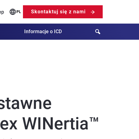
Skontaktuj się z nami
ep
PL
Search
Informacje o ICD
stawne
x WINertia™