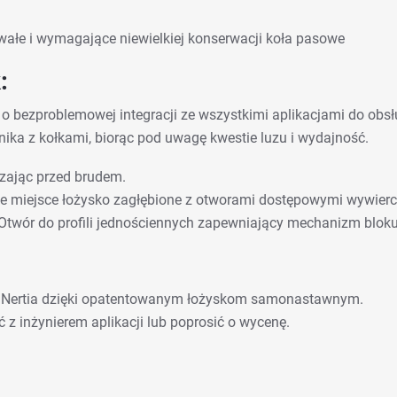
wałe i wymagające niewielkiej konserwacji koła pasowe
:
 o bezproblemowej integracji ze wszystkimi aplikacjami do obsł
ka z kołkami, biorąc pod uwagę kwestie luzu i wydajność.
czając przed brudem.
e miejsce łożysko zagłębione z otworami dostępowymi wywier
Otwór do profili jednościennych zapewniający mechanizm bloku
WINertia dzięki opatentowanym łożyskom samonastawnym.
z inżynierem aplikacji lub poprosić o wycenę.