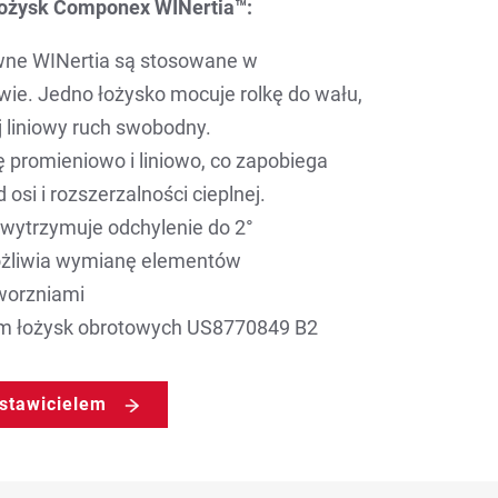
ożysk Componex WINertia™:
ne WINertia są stosowane w
e. Jedno łożysko mocuje rolkę do wału,
j liniowy ruch swobodny.
ę promieniowo i liniowo, co zapobiega
 osi i rozszerzalności cieplnej.
 wytrzymuje odchylenie do 2°
ożliwia wymianę elementów
worzniami
m łożysk obrotowych US8770849 B2
dstawicielem