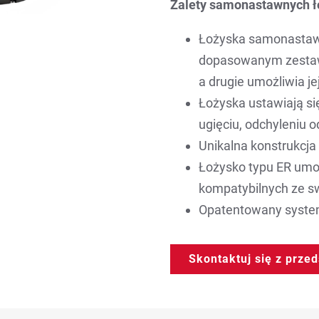
Zalety samonastawnych ł
Łożyska samonastaw
dopasowanym zestawi
a drugie umożliwia je
Łożyska ustawiają si
ugięciu, odchyleniu od
Unikalna konstrukcja
Łożysko typu ER um
kompatybilnych ze s
Opatentowany syste
Skontaktuj się z prze