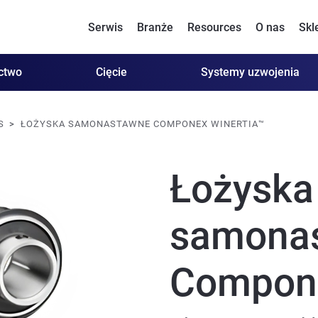
Serwis
Branże
Resources
O nas
Skl
ctwo
Cięcie
Systemy uzwojenia
S
ŁOŻYSKA SAMONASTAWNE COMPONEX WINERTIA™
Łożyska
samona
Compone