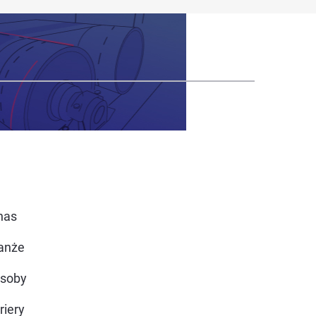
nas
anże
soby
riery