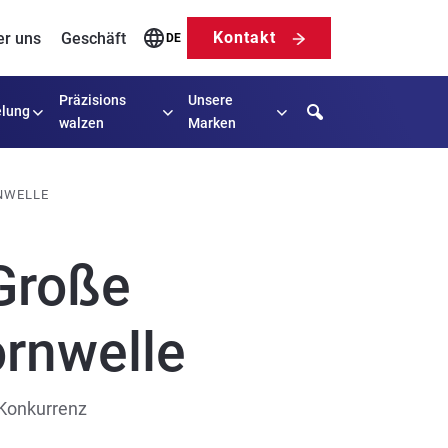
Kontakt
er uns
Geschäft
DE
Präzisions
Unsere
Search
lung
walzen
Marken
WELLE
Große
ornwelle
e Konkurrenz