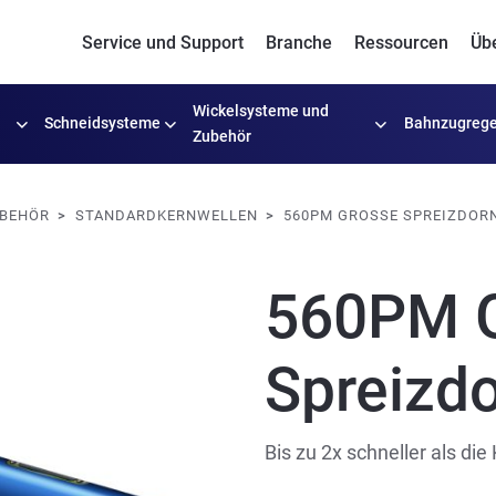
Service und Support
Branche
Ressourcen
Üb
Wickelsysteme
und
Schneidsysteme
Bahnzugrege
Zubehör
UBEHÖR
STANDARDKERNWELLEN
560PM GROSSE SPREIZDORN
560PM 
Spreizd
Bis zu 2x schneller als di