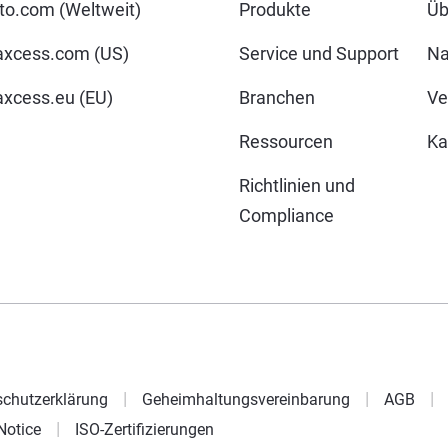
o.com (Weltweit)
Produkte
Üb
xcess.com (US)
Service und Support
Na
cess.eu (EU)
Branchen
Ve
Ressourcen
Ka
Richtlinien und
Compliance
chutzerklärung
Geheimhaltungsvereinbarung
AGB
Notice
ISO-Zertifizierungen