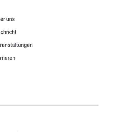
er uns
chricht
ranstaltungen
rrieren