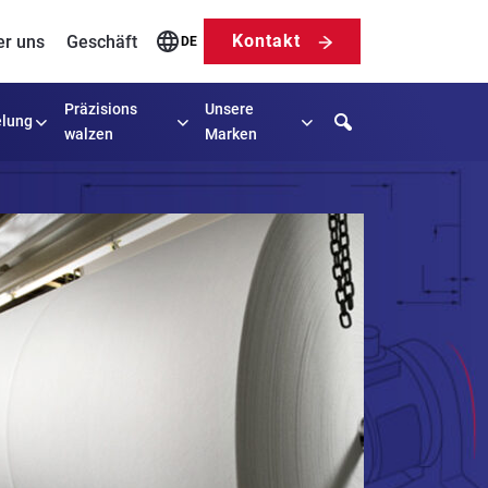
Kontakt
er uns
Geschäft
DE
Präzisions
Unsere
Search
lung
walzen
Marken