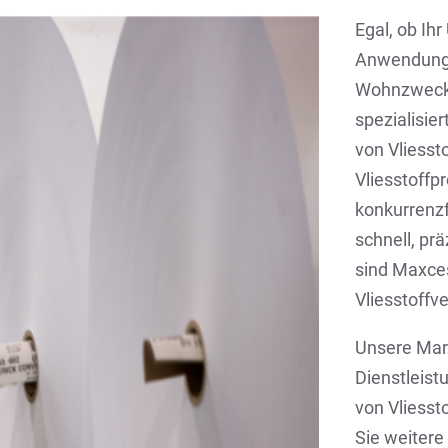
Egal, ob Ih
Anwendunge
Wohnzwecke
spezialisie
von Vliesst
Vliesstoffp
konkurrenzf
schnell, pr
sind Maxce
Vliesstoffv
Unsere Mar
Dienstleistu
von Vliess
Sie weiter