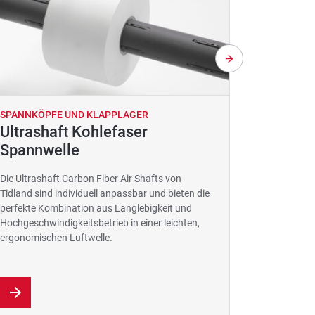
SPANNKÖPFE UND KLAPPLAGER
SPANNKÖP
Ultrashaft Kohlefaser
Webex
Spannwelle
Ein spezie
sorgt für e
Die Ultrashaft Carbon Fiber Air Shafts von
verschieden
Tidland sind individuell anpassbar und bieten die
eine gleic
perfekte Kombination aus Langlebigkeit und
Bahnführu
Hochgeschwindigkeitsbetrieb in einer leichten,
ergonomischen Luftwelle.