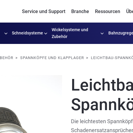
Service und Support
Branche
Ressourcen
Üb
Wickelsysteme
und
Schneidsysteme
Bahnzugrege
Zubehör
UBEHÖR
SPANNKÖPFE UND KLAPPLAGER
LEICHTBAU-SPANNK
Leichtb
Spannkö
Die leichtesten Spannköpf
Schadenersatzansprüchen