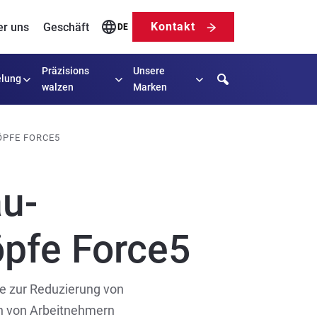
Kontakt
er uns
Geschäft
DE
Präzisions
Unsere
Search
lung
walzen
Marken
ÖPFE FORCE5
au-
pfe Force5
e zur Reduzierung von
 von Arbeitnehmern