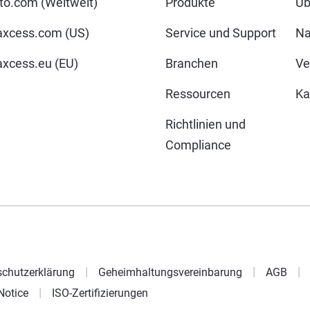
o.com (Weltweit)
Produkte
Üb
xcess.com (US)
Service und Support
Na
cess.eu (EU)
Branchen
Ve
Ressourcen
Ka
Richtlinien und
Compliance
chutzerklärung
Geheimhaltungsvereinbarung
AGB
Notice
ISO-Zertifizierungen