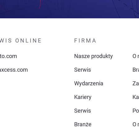
WIS ONLINE
FIRMA
to.com
Nasze produkty
O 
xcess.com
Serwis
Br
Wydarzenia
Za
Kariery
Ka
Serwis
Po
Branże
O 