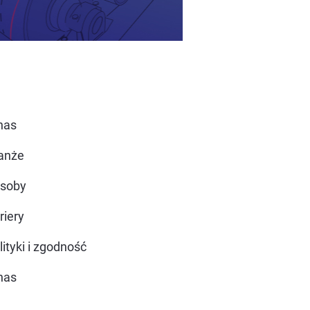
nas
anże
soby
riery
lityki i zgodność
nas