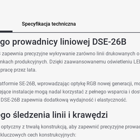
Specyfikacja techniczna
ego prowadnicy liniowej DSE-26B
 zapewnia precyzyjne wykrywanie zarówno linii drukowanych o ni
kach produkcyjnych. Dzięki zaawansowanemu oświetleniu LED R
racę przez lata.
atformie SE-26B, wprowadzając optykę RGB nowej generacji, mo
niejące instalacje mogą nadal korzystać z pełnego wsparcia i d
ie DSE-26B zapewnia dodatkową wydajność i elastyczność.
o śledzenia linii i krawędzi
ptyczny z trwałą konstrukcją, aby zapewnić precyzyjne prowad
z kluczowych cech konstrukcyjnych: