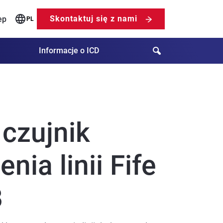
Skontaktuj się z nami
ep
PL
Search
Informacje o ICD
czujnik
nia linii Fife
B