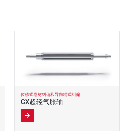
位移式卷材纠偏和导向辊式纠偏
GX超轻气胀轴