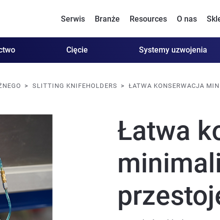
Serwis
Branże
Resources
O nas
Skl
ctwo
Cięcie
Systemy uzwojenia
UŻNEGO
SLITTING KNIFEHOLDERS
ŁATWA KONSERWACJA MIN
Łatwa k
minimal
przestoj