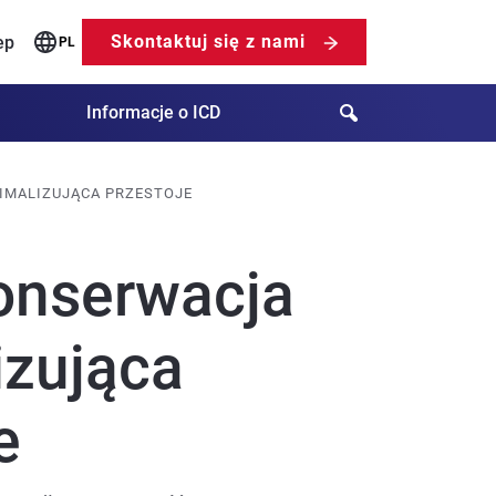
Skontaktuj się z nami
ep
PL
Search
Informacje o ICD
IMALIZUJĄCA PRZESTOJE
onserwacja
izująca
e