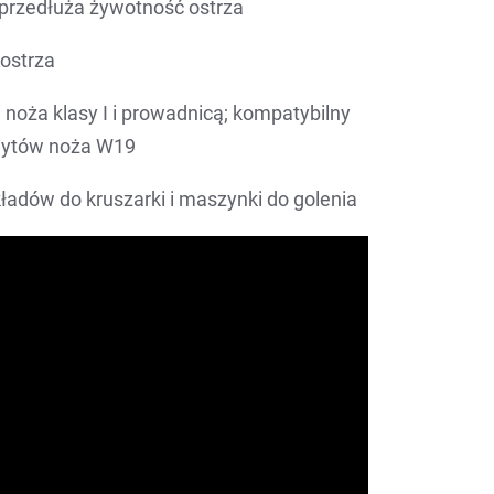
 przedłuża żywotność ostrza
ostrza
noża klasy I i prowadnicą; kompatybilny
wytów noża W19
ładów do kruszarki i maszynki do golenia