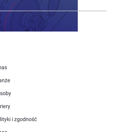
nas
anże
soby
riery
lityki i zgodność