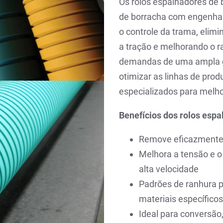
Os rolos espalhadores de 
de borracha com engenhari
o controle da trama, elim
a tração e melhorando o r
demandas de uma ampla g
otimizar as linhas de pro
especializados para melh
Benefícios dos rolos esp
Remove eficazmente 
Melhora a tensão e 
alta velocidade
Padrões de ranhura p
materiais específicos
Ideal para conversão