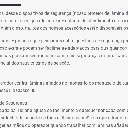
s, desde dispositivos de segurança (nosso protetor de lâmina
tato com o seu gerente ou representante de atendimento ao cli
s. Além disso, muitos dos nossos acessórios estão disponívei
 demais. É por isso que pensamos sobre questões de segurança 
ção extra e podem ser facilmente adaptados para qualquer cort
âminas possam ser trocadas com mais segurança em uma banca
cial dos seus critérios de seleção.
operador contra lâminas afiadas no momento do manuseio de sup
se II e Classe III.
de Segurança
da da Tidland ajusta-se facilmente a qualquer bancada com doi
cartucho do suporte de faca e liberar as maõs do operadorno
ger as mãos do operador quando trabalhar com lâminas afiada