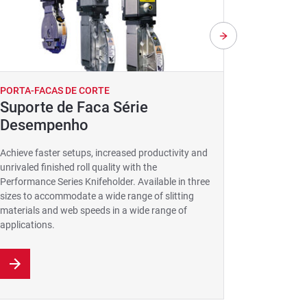
PORTA-FACAS DE CORTE
PORTA-FA
Suporte de Faca Série
Rolos 
Desempenho
We offer m
and numero
Achieve faster setups, increased productivity and
coating, pl
unrivaled finished roll quality with the
style, and 
Performance Series Knifeholder. Available in three
sizes to accommodate a wide range of slitting
materials and web speeds in a wide range of
applications.