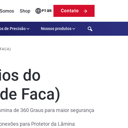
Contato
 Somos
Shop
PT-BR
Search
os de Precisão
Nossos produtos
FACA)
ios do
 de Faca)
âmina de 360 Graus para maior segurança
nexões para Protetor da Lâmina