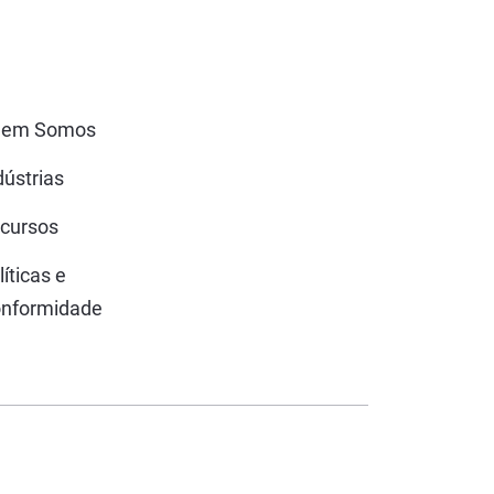
uem Somos
dústrias
cursos
líticas e
nformidade