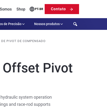
Contato
 Somos
Shop
PT-BR
Search
os de Precisão
Nossos produtos
DE DE PIVOT DE COMPENSADO
 Offset Pivot
 hydraulic system operation
hings and race-rod supports