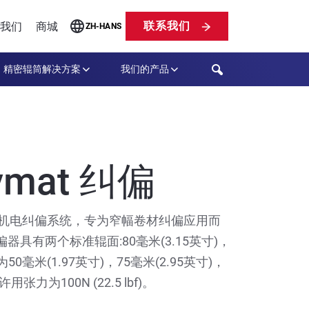
联系我们
我们
商城
ZH-HANS
Search
精密辊筒解决方案
我们的产品
Symat 纠偏
紧凑的机电纠偏系统，专为窄幅卷材纠偏应用而
器具有两个标准辊面:80毫米(3.15英寸)，
为50毫米(1.97英寸)，75毫米(2.95英寸)，
用张力为100N (22.5 lbf)。