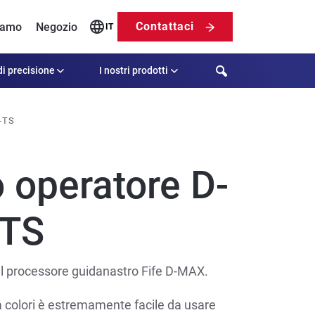
Contattaci
iamo
Negozio
IT
Search
di precisione
I nostri prodotti
-TS
 operatore D-
-TS
 del processore guidanastro Fife D-MAX.
a colori è estremamente facile da usare