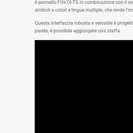
il pannello Fife OI-TS in combinazione con il se
simboli a colori e lingue multiple, che rende l'
Questa interfaccia robusta e versatile è progett
parete, è possibile aggiungere una staffa.