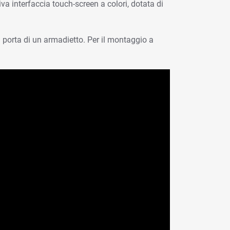
va interfaccia touch-screen a colori, dotata di
a porta di un armadietto. Per il montaggio a