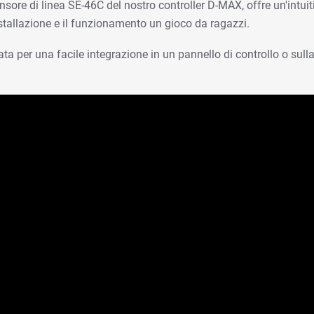
nsore di linea SE-46C del nostro controller D-MAX, offre un'intuiti
installazione e il funzionamento un gioco da ragazzi.
ata per una facile integrazione in un pannello di controllo o sull