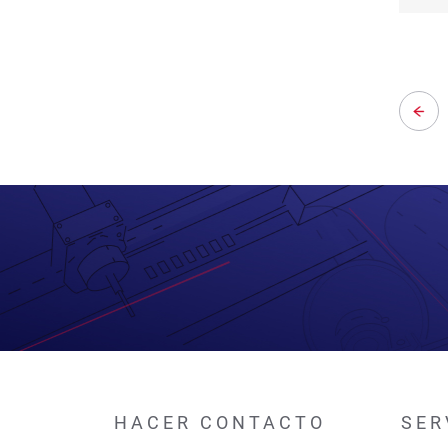
Pagin
na
HACER CONTACTO
SER