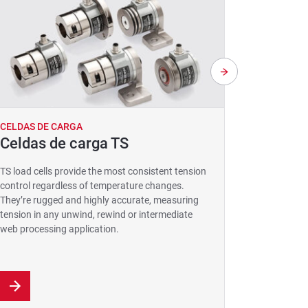
CELDAS DE CARGA
CELDAS D
Celdas de carga TS
Rodill
TS load cells provide the most consistent tension
A uniquely
control regardless of temperature changes.
provides a 
They’re rugged and highly accurate, measuring
materials, 
tension in any unwind, rewind or intermediate
handling.
web processing application.