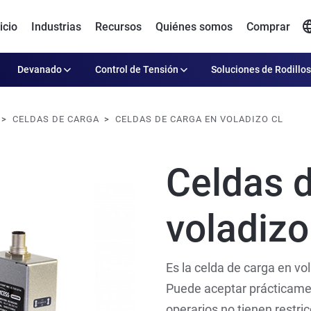
icio
Industrias
Recursos
Quiénes somos
Comprar
Devanado
Control de Tensión
Soluciones de Rodillos
CELDAS DE CARGA
CELDAS DE CARGA EN VOLADIZO CL
Celdas 
voladizo
Es la celda de carga en v
Puede aceptar prácticament
operarios no tienen restri