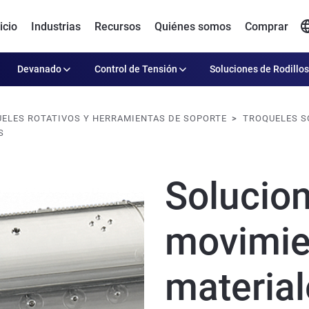
icio
Industrias
Recursos
Quiénes somos
Comprar
Devanado
Control de Tensión
Soluciones de Rodillos
ELES ROTATIVOS Y HERRAMIENTAS DE SOPORTE
TROQUELES S
S
Solucio
movimie
material