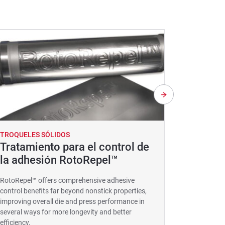
TROQUELES SÓLIDOS
TROQUELE
Tratamiento para el control de
Sistem
la adhesión RotoRepel™
FIFE-5
RotoRepel™ offers comprehensive adhesive
control benefits far beyond nonstick properties,
improving overall die and press performance in
several ways for more longevity and better
efficiency.