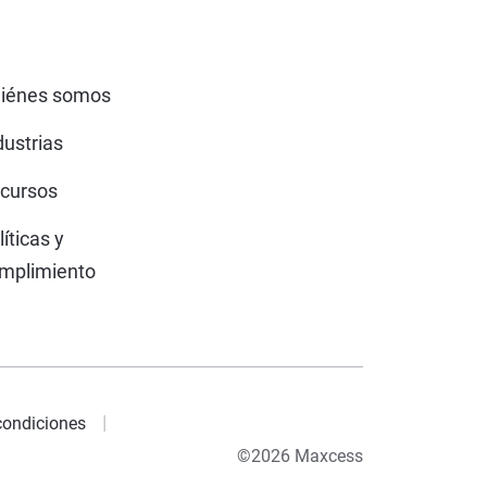
iénes somos
dustrias
cursos
líticas y
mplimiento
condiciones
©2026 Maxcess