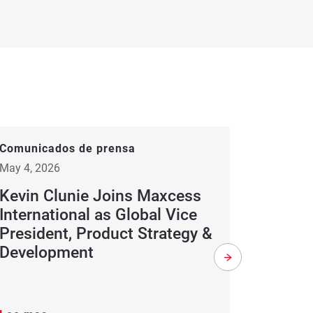
Comunicados de prensa
Blog
,
Pr
May 4, 2026
April 23, 
Kevin Clunie Joins Maxcess
RotoMe
International as Global Vice
Produc
President, Product Strategy &
Development