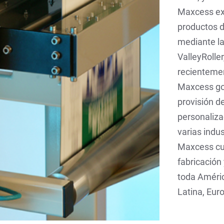
Maxcess exp
productos 
mediante la
ValleyRolle
recientemen
Maxcess go
provisión d
personalizac
varias indus
Maxcess cu
fabricación
toda Améric
Latina, Euro