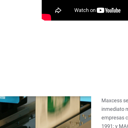
Maxcess se 
inmediato m
empresas cl
1991; y MAG