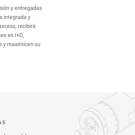
isión y entregadas
a integrada y
xcess, recibirá
es en I+D,
es y maximicen su
AS