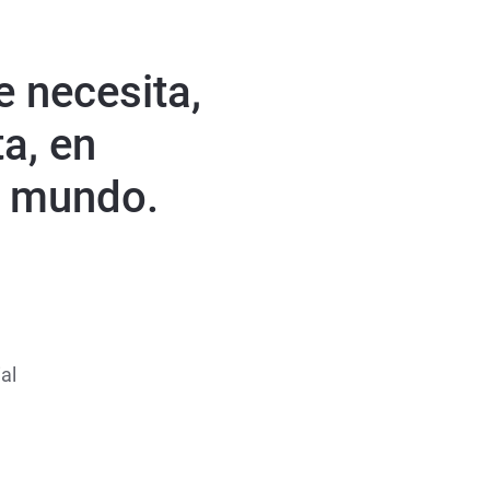
e necesita,
a, en
l mundo.
al