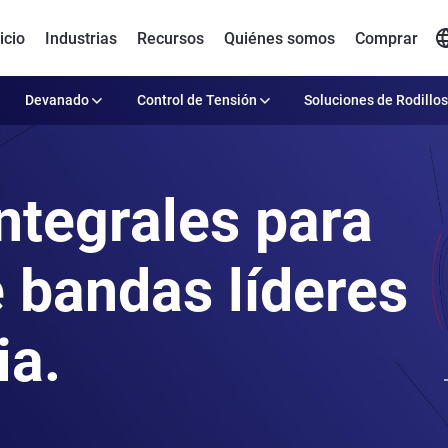
icio
Industrias
Recursos
Quiénes somos
Comprar
Devanado
Control de Tensión
Soluciones de Rodillos
ntegrales para
 bandas líderes
ia.