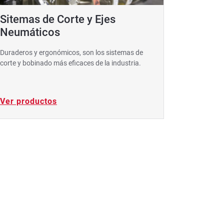
Sitemas de Corte y Ejes
Contro
Neumáticos
Controles, 
todas las a
Duraderos y ergonómicos, son los sistemas de
corte y bobinado más eficaces de la industria.
Ver productos
Ver pro