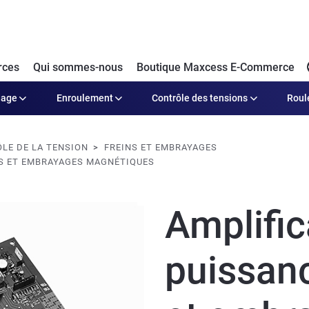
rces
Qui sommes-nous
Boutique Maxcess E-Commerce
dage
Enroulement
Contrôle des tensions
Roul
LE DE LA TENSION
FREINS ET EMBRAYAGES
NS ET EMBRAYAGES MAGNÉTIQUES
Amplific
puissanc