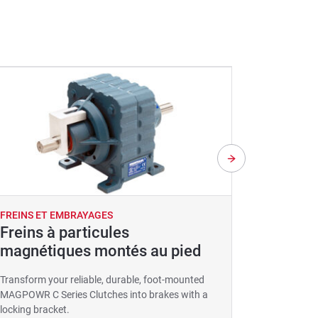
FREINS ET EMBRAYAGES
FREINS E
Freins à particules
Roulea
magnétiques montés au pied
alumin
d’aéra
Transform your reliable, durable, foot-mounted
MAGPOWR C Series Clutches into brakes with a
Featuring a
locking bracket.
reliable p