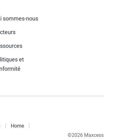
i sommes-nous
cteurs
ssources
litiques et
nformité
s
Home
©2026 Maxcess