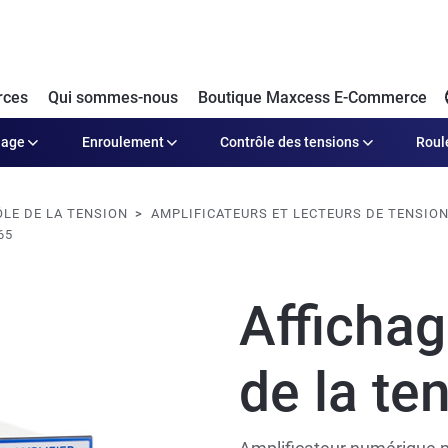
rces
Qui sommes-nous
Boutique Maxcess E-Commerce
dage
Enroulement
Contrôle des tensions
Roul
LE DE LA TENSION
AMPLIFICATEURS ET LECTEURS DE TENSIO
65
Afficha
de la te