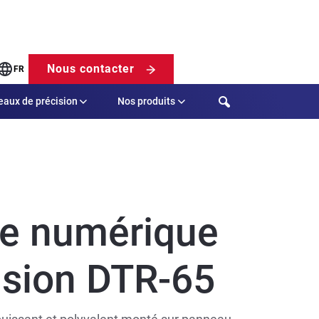
Nous contacter
FR
Search
eaux de précision
Nos produits
N
ge numérique
nsion DTR-65