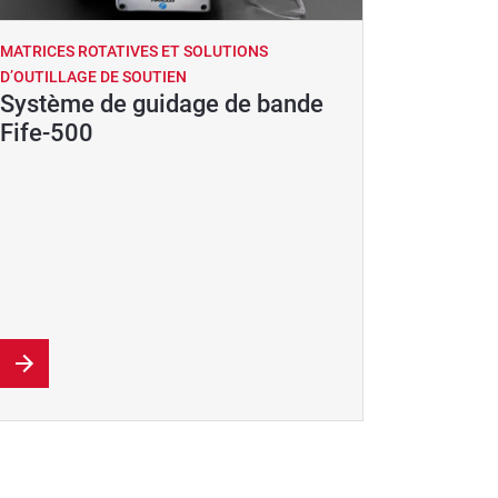
MATRICES ROTATIVES ET SOLUTIONS
MATRICES
D’OUTILLAGE DE SOUTIEN
D’OUTILLA
Système de guidage de bande
Roulea
Fife-500
alumin
d’aéra
Featuring a
reliable p