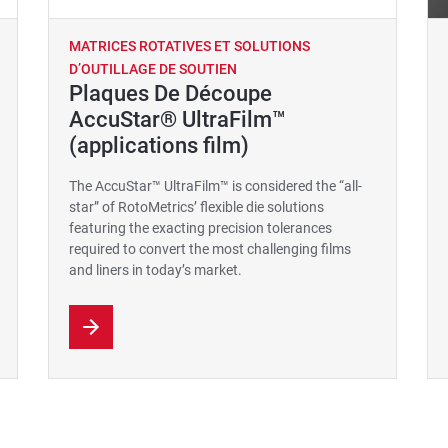
MATRICES ROTATIVES ET SOLUTIONS
D’OUTILLAGE DE SOUTIEN
Plaques De Découpe
AccuStar® UltraFilm™
(applications film)
The AccuStar™ UltraFilm™ is considered the “all-
star” of RotoMetrics’ flexible die solutions
featuring the exacting precision tolerances
required to convert the most challenging films
and liners in today’s market.