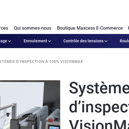
rces
Qui sommes-nous
Boutique Maxcess E-Commerce
dage
Enroulement
Contrôle des tensions
Roul
STÈMES D’INSPECTION À 100% VISIONMAX
Systèm
d’inspec
VisionM